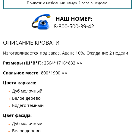
Привозим мебель минимум 2 раза в неделю.
КОМОДЫ
ЖУРНАЛЬНЫЕ
СТОЛЫ
НАШ НОМЕР:
8-800-500-39-42
ТУАЛЕТНЫЕ
СТОЛИКИ
ОПИСАНИЕ КРОВАТИ
БАНКЕТКИ
И
ДИВАНЧИКИ
Изготавливается под заказ. Аванс 10%. Ожидание 2 недели
САДОВАЯ
Размеры (Ш*В*Г):
2564*1716*832 мм
МЕБЕЛЬ
Спальное место
800*1900 мм
ЗЕРКАЛА
Цвета каркаса:
Дуб молочный
Белое дерево
ФАБРИКИ
МЕБЕЛИ
Бодего темный
Цвет фасада:
Дуб молочный
Белое дерево