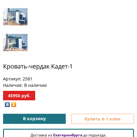
МЕБЕЛЬ
ДЛЯ
ПРИХОЖЕЙ
КОМПЬЮТЕРНЫЕ
СТОЛЫ
ОФИСНАЯ
МЕБЕЛЬ
Кровать-чердак Кадет-1
МАТРАСЫ
Артикул:
2581
МЕБЕЛЬ
Наличие:
В наличии
ДЛЯ
ВАННОЙ
45950
руб.
МЕБЕЛЬ-
ТРАНСФОРМЕР
В корзину
Купить в 1 клик
РАЗНАЯ
МЕБЕЛЬ
Доставка из
Екатеринбурга
до подъезда.