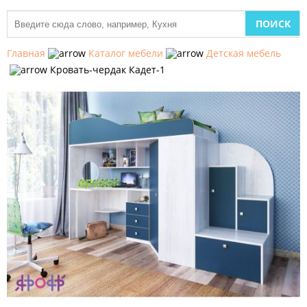
МЕБЕЛЬ
ДЛЯ
Главная
Каталог мебели
Детская мебель
КУХНИ
Кровать-чердак Кадет-1
ДЕТСКАЯ
МЕБЕЛЬ
МЯГКАЯ
МЕБЕЛЬ
ШКАФЫ
МЕБЕЛЬ
ДЛЯ
СПАЛЬНИ
МЕБЕЛЬ
ДЛЯ
ГОСТИНОЙ