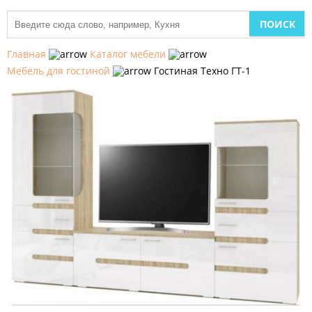
МЕБЕЛЬ
ДЛЯ
Главная
Каталог мебели
КУХНИ
Мебель для гостиной
Гостиная Техно ГТ-1
ДЕТСКАЯ
МЕБЕЛЬ
МЯГКАЯ
МЕБЕЛЬ
ШКАФЫ
МЕБЕЛЬ
ДЛЯ
СПАЛЬНИ
МЕБЕЛЬ
ДЛЯ
ГОСТИНОЙ