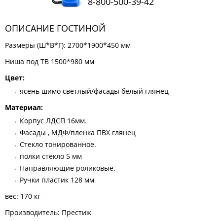
8-800-500-39-42
КОМОДЫ
ЖУРНАЛЬНЫЕ
ОПИСАНИЕ ГОСТИНОЙ
СТОЛЫ
Размеры (Ш*В*Г): 2700*1900*450 мм
ТУАЛЕТНЫЕ
СТОЛИКИ
Ниша под ТВ 1500*980 мм
БАНКЕТКИ
И
Цвет:
ДИВАНЧИКИ
ясень шимо светлый/фасады белый глянец
САДОВАЯ
Материал:
МЕБЕЛЬ
Корпус ЛДСП 16мм.
ЗЕРКАЛА
Фасады , МДФ/пленка ПВХ глянец
Стекло тонированное.
полки стекло 5 мм
ФАБРИКИ
Направляющие роликовые.
МЕБЕЛИ
Ручки пластик 128 мм
вес: 170 кг
Производитель: Престиж