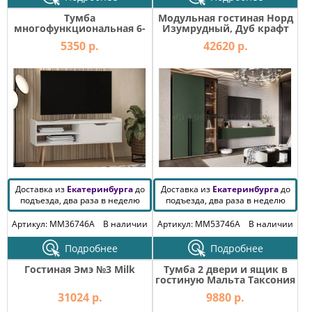
Тумба
Модульная гостиная Норд
многофункциональная 6-
Изумрудный, Дуб крафт
56032
5350 р.
42620 р.
Доставка из
Екатеринбурга
до
Доставка из
Екатеринбурга
до
подъезда, два раза в неделю
подъезда, два раза в неделю
Артикул: MM36746A
В наличии
Артикул: MM53746A
В наличии
Подробнее
Подробнее
Гостиная Эмэ №3 Milk
Тумба 2 двери и ящик в
гостиную Мальта Таксония
31024 р.
9880 р.