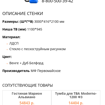
8-800-500-39-42
КОМОДЫ
ЖУРНАЛЬНЫЕ
ОПИСАНИЕ СТЕНКИ
СТОЛЫ
Размеры: (Ш*Г*В)
ТУАЛЕТНЫЕ
3000*416*2100 мм
СТОЛИКИ
Ниша ТВ (мм)
1100*945
БАНКЕТКИ
И
Материал:
ДИВАНЧИКИ
ЛДСП
САДОВАЯ
Стекло с пескоструйным рисунком
МЕБЕЛЬ
Цвет:
ЗЕРКАЛА
Венге + Дуб Белфорд
Производитель
МФ Первомайское
ФАБРИКИ
МЕБЕЛИ
СОПУТСТВУЮЩИЕ ТОВАРЫ
Гостиная Марион
Тумба для ТВА Moderno-
Альвиано
1200 Ф3
54843 р.
14404 р.