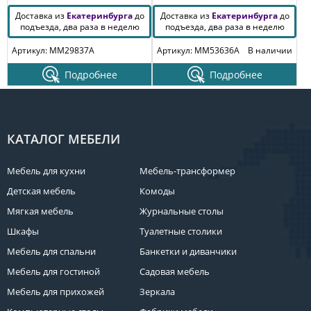
Доставка из
Екатеринбурга
до
Доставка из
Екатеринбурга
до
подъезда, два раза в неделю
подъезда, два раза в неделю
Артикул: MM29837A
Артикул: MM53636A
В наличии
Подробнее
Подробнее
КАТАЛОГ МЕБЕЛИ
Мебель для кухни
Мебель-трансформер
Детская мебель
Комоды
Мягкая мебель
Журнальные столы
Шкафы
Туалетные столики
Мебель для спальни
Банкетки и диванчики
Мебель для гостиной
Садовая мебель
Мебель для прихожей
Зеркала