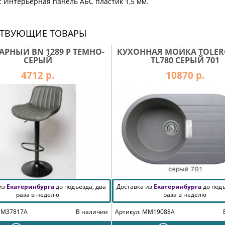
 Интерьерная панель АБС пластик 1,5 мм.
СТВУЮЩИЕ ТОВАРЫ
АРНЫЙ BN 1289 P ТЕМНО-
КУХОННАЯ МОЙКА TOLER
СЕРЫЙ
TL780 СЕРЫЙ 701
4712 р.
10870 р.
 из
Екатеринбурга
до подъезда, два
Доставка из
Екатеринбурга
до подъ
раза в неделю
раза в неделю
MM37817A
В наличии
Артикул: MM19088A