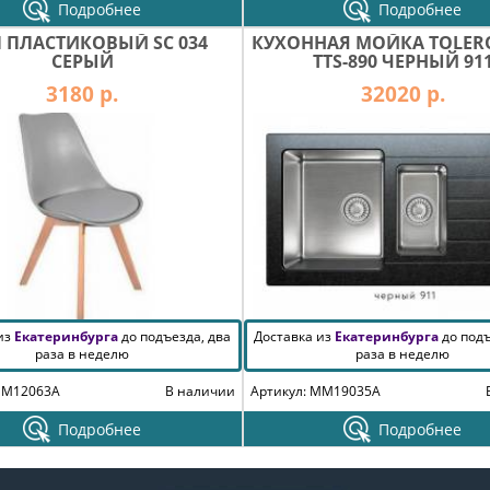
Подробнее
Подробнее
Л ПЛАСТИКОВЫЙ SC 034
КУХОННАЯ МОЙКА TOLERO
СЕРЫЙ
TTS-890 ЧЕРНЫЙ 91
3180 р.
32020 р.
 из
Екатеринбурга
до подъезда, два
Доставка из
Екатеринбурга
до подъ
раза в неделю
раза в неделю
MM12063A
В наличии
Артикул: MM19035A
Подробнее
Подробнее