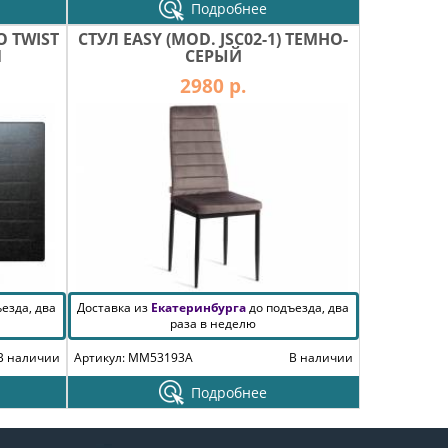
Подробнее
 TWIST
СТУЛ EASY (MOD. JSC02-1) ТЕМНО-
1
СЕРЫЙ
2980 р.
езда, два
Доставка из
Екатеринбурга
до подъезда, два
раза в неделю
В наличии
Артикул: MM53193A
В наличии
Подробнее