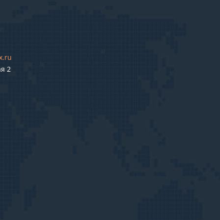
x.ru
ая 2