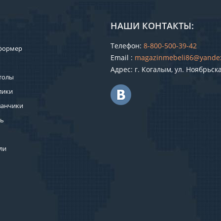
НАШИ КОНТАКТЫ:
Телефон:
8-800-500-39-42
формер
Email :
magazinmebeli86@yande
Адрес: г. Когалым, ул. Ноябрьск
толы
лики
ванчики
ль
ли