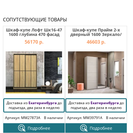
СОПУТСТВУЮЩИЕ ТОВАРЫ
Шкаф-купе Лофт Шк16-47
Шкаф-купе Прайм 2-х
1600 глубина 470 фасад
дверный 1600 Зеркало/
ЛДСП +
ДСП Ясень Анкор Светлый
56170 р.
46603 р.
Доставка из
Екатеринбурга
до
Доставка из
Екатеринбурга
до
подъезда, два раза в неделю
подъезда, два раза в неделю
Артикул: MM27873A
В наличии
Артикул: MM39791A
В наличии
Подробнее
Подробнее