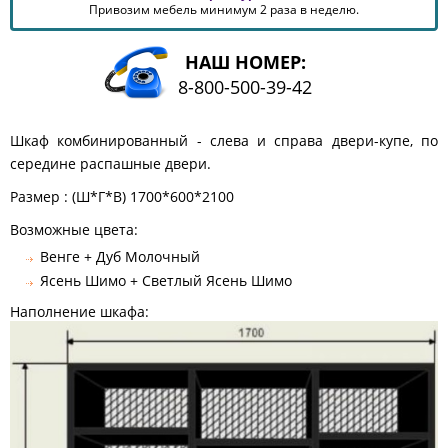
Привозим мебель минимум 2 раза в неделю.
КОМОДЫ
ЖУРНАЛЬНЫЕ
СТОЛЫ
НАШ НОМЕР:
8-800-500-39-42
ТУАЛЕТНЫЕ
СТОЛИКИ
БАНКЕТКИ
Шкаф комбинированный - слева и справа двери-купе, по
И
середине распашные двери.
ДИВАНЧИКИ
Размер : (Ш*Г*В) 1700*600*2100
САДОВАЯ
МЕБЕЛЬ
Возможные цвета:
ЗЕРКАЛА
Венге + Дуб Молочный
Ясень Шимо + Светлый Ясень Шимо
Наполнение шкафа:
ФАБРИКИ
МЕБЕЛИ