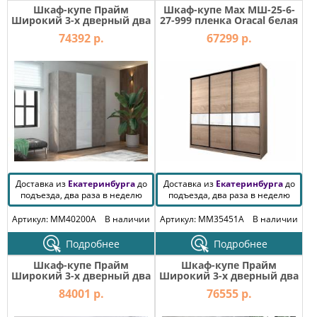
Шкаф-купе Прайм
Шкаф-купе Max МШ-25-6-
Широкий 3-х дверный два
27-999 пленка Oracal белая
ДСП/Стекло Белое Бетон
74392 р.
67299 р.
Доставка из
Екатеринбурга
до
Доставка из
Екатеринбурга
до
подъезда, два раза в неделю
подъезда, два раза в неделю
Артикул: MM40200A
В наличии
Артикул: MM35451A
В наличии
Подробнее
Подробнее
Шкаф-купе Прайм
Шкаф-купе Прайм
Широкий 3-х дверный два
Широкий 3-х дверный два
зеркала/стекло черное
зеркала/ДСП Крафт
84001 р.
76555 р.
Белый Снег
табачный