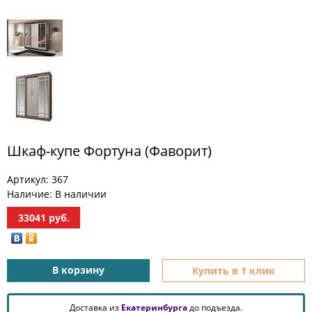
МЕБЕЛЬ
ДЛЯ
ПРИХОЖЕЙ
КОМПЬЮТЕРНЫЕ
СТОЛЫ
ОФИСНАЯ
МЕБЕЛЬ
Шкаф-купе Фортуна (Фаворит)
МАТРАСЫ
Артикул:
367
МЕБЕЛЬ
Наличие:
В наличии
ДЛЯ
ВАННОЙ
33041
руб.
МЕБЕЛЬ-
ТРАНСФОРМЕР
В корзину
Купить в 1 клик
РАЗНАЯ
МЕБЕЛЬ
Доставка из
Екатеринбурга
до подъезда.